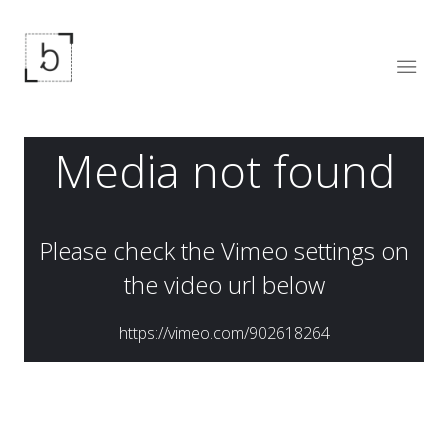
TURKCELL EKOSİSTEM DİJİTAL OPERATÖR